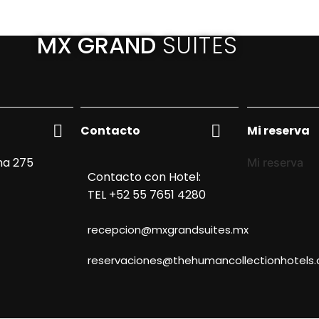
MX GRAND
SUITES
Contacto
Mi reserva
ma 275
Mi reserva
Contacto con Hotel:
TEL +52 55 7651 4280
recepcion@mxgrandsuites.mx
reservaciones@thehumancollectionhotels