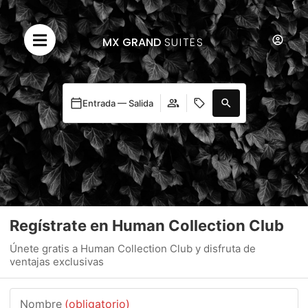
MX GRAND
SUITES
Entrada — Salida
Regístrate en Human Collection Club
Únete gratis a Human Collection Club y disfruta de
ventajas exclusivas
Nombre
(obligatorio)